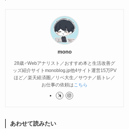
mono
28歳♂Webアナリスト／おすすめ本と生活改善グ
ッズ紹介サイトmonoblog.jp他4サイト運営15万PV
ほど／楽天経済圏／リベ大生／サウナ／筋トレ／
お仕事の依頼は
こちら
あわせて読みたい