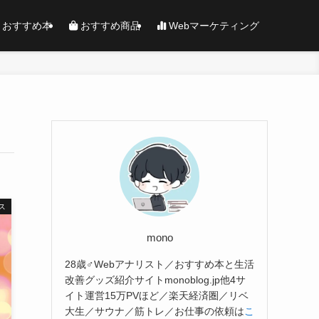
おすすめ本
おすすめ商品
Webマーケティング
ス
mono
28歳♂Webアナリスト／おすすめ本と生活
改善グッズ紹介サイトmonoblog.jp他4サ
イト運営15万PVほど／楽天経済圏／リベ
大生／サウナ／筋トレ／お仕事の依頼は
こ