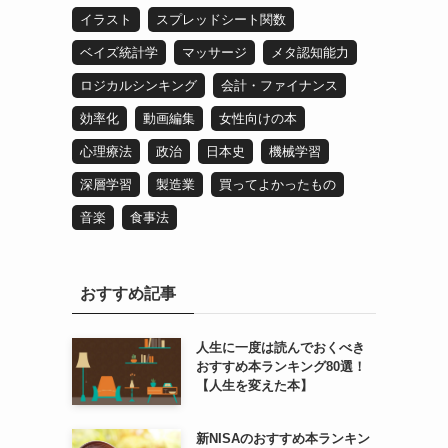
イラスト
スプレッドシート関数
ベイズ統計学
マッサージ
メタ認知能力
ロジカルシンキング
会計・ファイナンス
効率化
動画編集
女性向けの本
心理療法
政治
日本史
機械学習
深層学習
製造業
買ってよかったもの
音楽
食事法
おすすめ記事
人生に一度は読んでおくべき
おすすめ本ランキング80選！
【人生を変えた本】
新NISAのおすすめ本ランキン