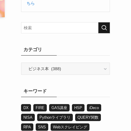
ちら
カテゴリ
カ
テ
ゴ
リ
キーワード
DX
FIRE
GAS講座
HSP
iDeco
NISA
Pythonライブラリ
QUERY関数
RPA
SNS
Webスクレイピング