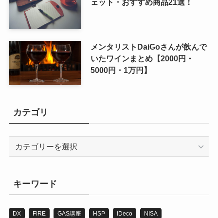
ェット・おすすめ商品21選！
メンタリストDaiGoさんが飲んで
いたワインまとめ【2000円・
5000円・1万円】
カテゴリ
カ
テ
ゴ
リ
キーワード
DX
FIRE
GAS講座
HSP
iDeco
NISA