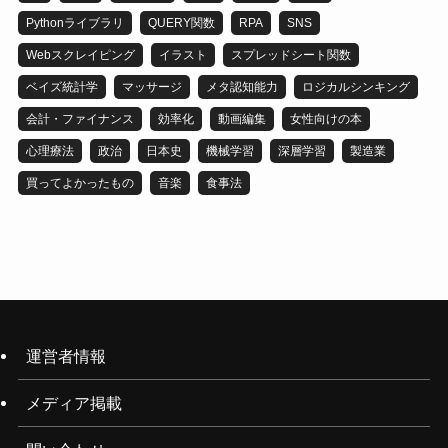
Pythonライブラリ
QUERY関数
RPA
SNS
Webスクレイピング
イラスト
スプレッドシート関数
ベイズ統計学
マッサージ
メタ認知能力
ロジカルシンキング
会計・ファイナンス
効率化
動画編集
女性向けの本
心理療法
政治
日本史
機械学習
深層学習
製造業
買ってよかったもの
音楽
食事法
運営者情報
メディア掲載