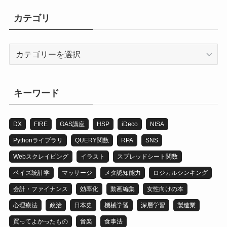
カテゴリ
カ
テ
ゴ
リ
キーワード
DX
FIRE
GAS講座
HSP
iDeco
NISA
Pythonライブラリ
QUERY関数
RPA
SNS
Webスクレイピング
イラスト
スプレッドシート関数
ベイズ統計学
マッサージ
メタ認知能力
ロジカルシンキング
会計・ファイナンス
効率化
動画編集
女性向けの本
心理療法
政治
日本史
機械学習
深層学習
製造業
買ってよかったもの
音楽
食事法