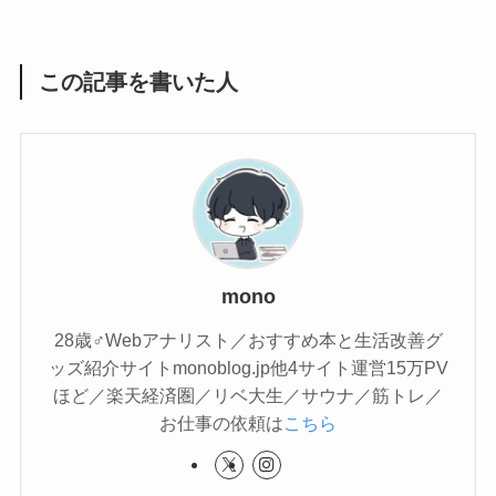
この記事を書いた人
mono
28歳♂Webアナリスト／おすすめ本と生活改善グ
ッズ紹介サイトmonoblog.jp他4サイト運営15万PV
ほど／楽天経済圏／リベ大生／サウナ／筋トレ／
お仕事の依頼は
こちら