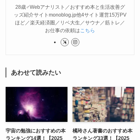
28歳♂Webアナリスト／おすすめ本と生活改善グ
ッズ紹介サイトmonoblog.jp他4サイト運営15万PV
ほど／楽天経済圏／リベ大生／サウナ／筋トレ／
お仕事の依頼は
こちら
あわせて読みたい
宇宙の勉強におすすめの本
橘玲さん著書のおすすめ本
ランキング14選！【2025
ランキング33選！【2025