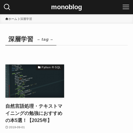
monoblog
ホーム
深層学習
深層学習
– tag –
Python･R･SQL
自然言語処理・テキストマ
イニングの勉強におすすめ
の本5選！【2025年】
2019-09-01