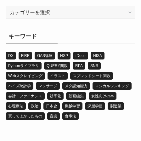
カ
テ
ゴ
リ
キーワード
DX
FIRE
GAS講座
HSP
iDeco
NISA
Pythonライブラリ
QUERY関数
RPA
SNS
Webスクレイピング
イラスト
スプレッドシート関数
ベイズ統計学
マッサージ
メタ認知能力
ロジカルシンキング
会計・ファイナンス
効率化
動画編集
女性向けの本
心理療法
政治
日本史
機械学習
深層学習
製造業
買ってよかったもの
音楽
食事法