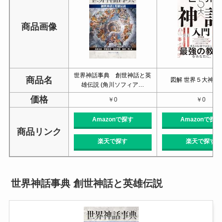
商品画像
世界神話事典 創世神話と英
商品名
図解 世界５大神話
雄伝説 (角川ソフィア…
価格
￥0
￥0
Amazonで探す
Amazonで探す
商品リンク
楽天で探す
楽天で探す
世界神話事典 創世神話と英雄伝説