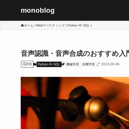
monoblog
ホーム
Webマーケティング
Python･R･SQL
音声認識・音声合成のおすすめ入門
PR
2023-09-06
Python･R･SQL
機械学習
深層学習