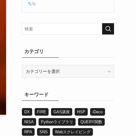
ちら
カテゴリ
カ
テ
ゴ
リ
キーワード
DX
FIRE
GAS講座
HSP
iDeco
NISA
Pythonライブラリ
QUERY関数
RPA
SNS
Webスクレイピング