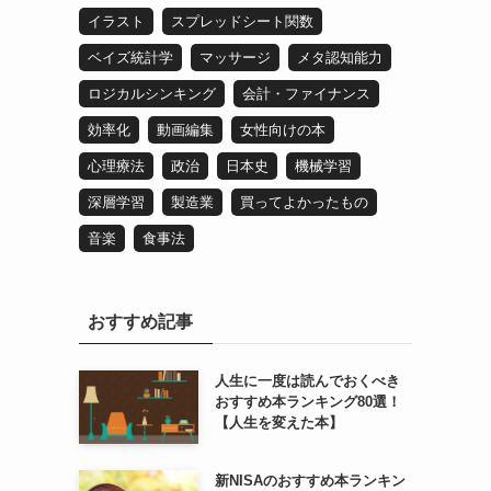
イラスト
スプレッドシート関数
ベイズ統計学
マッサージ
メタ認知能力
ロジカルシンキング
会計・ファイナンス
効率化
動画編集
女性向けの本
心理療法
政治
日本史
機械学習
深層学習
製造業
買ってよかったもの
音楽
食事法
おすすめ記事
人生に一度は読んでおくべき
おすすめ本ランキング80選！
【人生を変えた本】
新NISAのおすすめ本ランキン