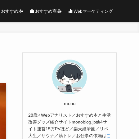
おすすめ本
おすすめ商品
Webマーケティング
mono
28歳♂Webアナリスト／おすすめ本と生活
改善グッズ紹介サイトmonoblog.jp他4サ
イト運営15万PVほど／楽天経済圏／リベ
大生／サウナ／筋トレ／お仕事の依頼は
こ