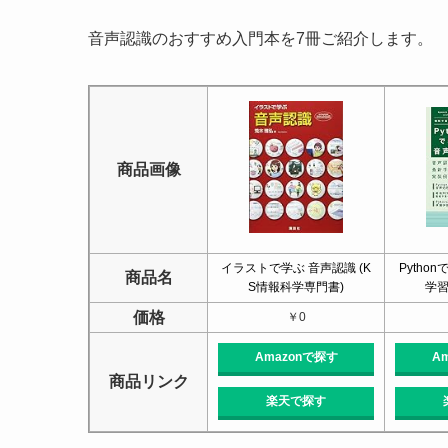
音声認識のおすすめ入門本を7冊ご紹介します。
商品画像
イラストで学ぶ 音声認識 (K
Pytho
商品名
S情報科学専門書)
学
価格
￥0
Amazonで探す
A
商品リンク
楽天で探す