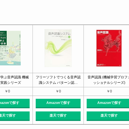
nで学ぶ音声認識 機械
フリーソフトでつくる音声認
音声認識 (機械学習プロフ
習実践シリーズ
識システム パターン認…
ッショナルシリーズ)
￥0
￥0
￥0
mazonで探す
Amazonで探す
Amazonで探す
楽天で探す
楽天で探す
楽天で探す