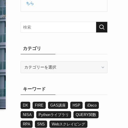
ちら
カテゴリ
カ
テ
ゴ
リ
キーワード
DX
FIRE
GAS講座
HSP
iDeco
NISA
Pythonライブラリ
QUERY関数
RPA
SNS
Webスクレイピング