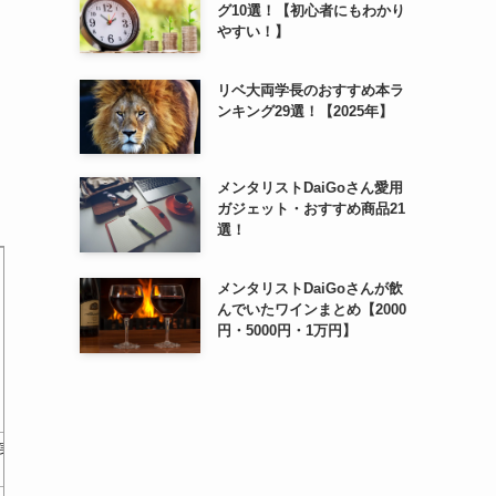
グ10選！【初心者にもわかり
やすい！】
リベ大両学長のおすすめ本ラ
ンキング29選！【2025年】
メンタリストDaiGoさん愛用
ガジェット・おすすめ商品21
選！
メンタリストDaiGoさんが飲
んでいたワインまとめ【2000
円・5000円・1万円】
・実
ひと目でわかるAzure Active
全体像と
Azureテクノロジ入門 2019
Dire…
M