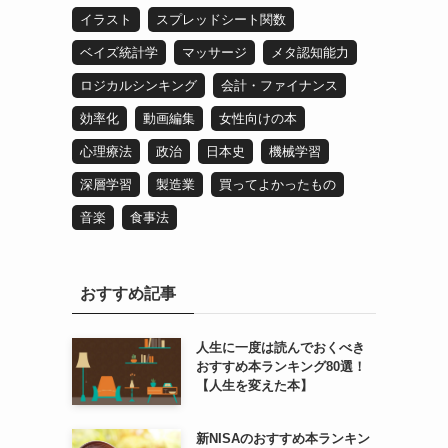
イラスト
スプレッドシート関数
ベイズ統計学
マッサージ
メタ認知能力
ロジカルシンキング
会計・ファイナンス
効率化
動画編集
女性向けの本
心理療法
政治
日本史
機械学習
深層学習
製造業
買ってよかったもの
音楽
食事法
おすすめ記事
人生に一度は読んでおくべき
おすすめ本ランキング80選！
【人生を変えた本】
新NISAのおすすめ本ランキン