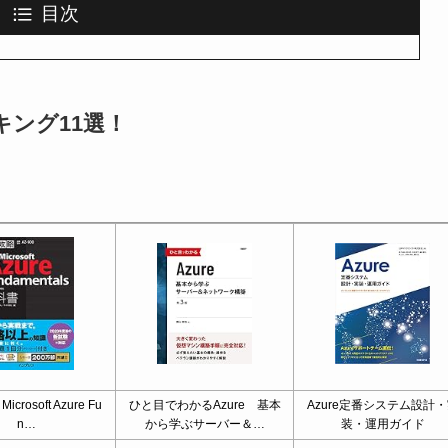
目次
ンキング11選！
。
crosoft Azure Fu
ひと目でわかるAzure 基本
Azure定番システム設計
n…
から学ぶサーバー＆…
装・運用ガイド