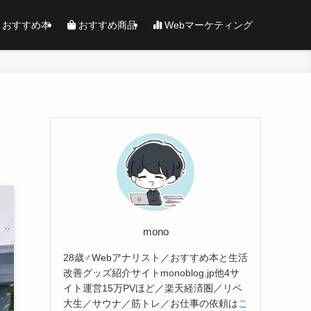
おすすめ本
おすすめ商品
Webマーケティング
mono
28歳♂Webアナリスト／おすすめ本と生活
改善グッズ紹介サイトmonoblog.jp他4サ
イト運営15万PVほど／楽天経済圏／リベ
大生／サウナ／筋トレ／お仕事の依頼は
こ