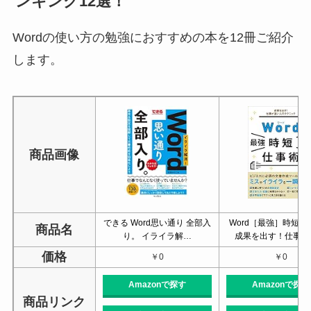
ンキング12選！
Wordの使い方の勉強におすすめの本を12冊ご紹介
します。
商品画像
できる Word思い通り 全部入
Word［最強］時短
商品名
り。 イライラ解…
成果を出す！仕事が
価格
￥0
￥0
Amazonで探す
Amazonで探す
商品リンク