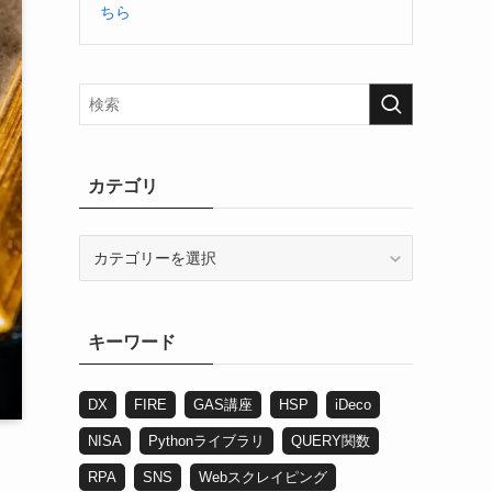
ちら
カテゴリ
カ
テ
ゴ
リ
キーワード
DX
FIRE
GAS講座
HSP
iDeco
NISA
Pythonライブラリ
QUERY関数
RPA
SNS
Webスクレイピング