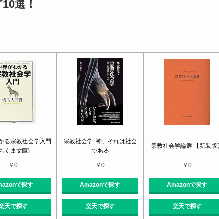
10選！
かる宗教社会学入門
宗教社会学: 神、それは社会
宗教社会学論選 【新装版
(ちくま文庫)
である
￥0
￥0
￥0
mazonで探す
Amazonで探す
Amazonで探す
楽天で探す
楽天で探す
楽天で探す