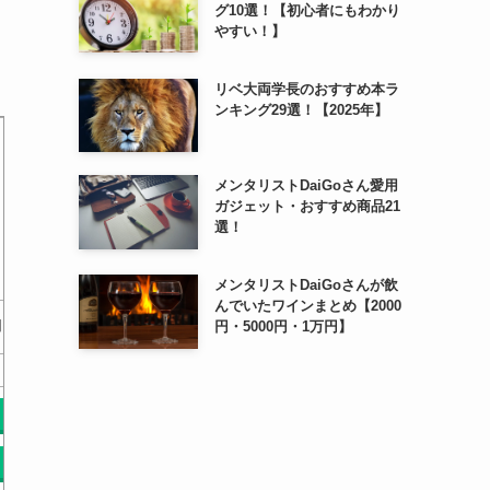
グ10選！【初心者にもわかり
やすい！】
リベ大両学長のおすすめ本ラ
ンキング29選！【2025年】
メンタリストDaiGoさん愛用
ガジェット・おすすめ商品21
選！
メンタリストDaiGoさんが飲
んでいたワインまとめ【2000
経済と社会：宗教社会学 (創
宗教社会学入門 (文庫クセジ
宗教社会
】
円・5000円・1万円】
文社オンデマンド叢書…
ュ)
￥0
￥0
Amazonで探す
Amazonで探す
Am
楽天で探す
楽天で探す