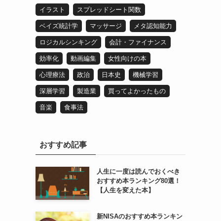
イラスト
スプレッドシート関数
ベイズ統計学
マッサージ
メタ認知能力
ロジカルシンキング
会計・ファイナンス
効率化
動画編集
女性向けの本
心理療法
政治
日本史
機械学習
深層学習
製造業
買ってよかったもの
音楽
食事法
おすすめ記事
人生に一度は読んでおくべき
おすすめ本ランキング80選！
【人生を変えた本】
新NISAのおすすめ本ランキン