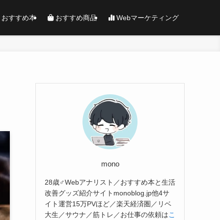
おすすめ本
おすすめ商品
Webマーケティング
mono
28歳♂Webアナリスト／おすすめ本と生活
改善グッズ紹介サイトmonoblog.jp他4サ
イト運営15万PVほど／楽天経済圏／リベ
大生／サウナ／筋トレ／お仕事の依頼は
こ