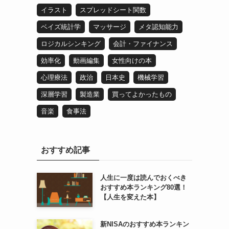
イラスト
スプレッドシート関数
ベイズ統計学
マッサージ
メタ認知能力
ロジカルシンキング
会計・ファイナンス
効率化
動画編集
女性向けの本
心理療法
政治
日本史
機械学習
深層学習
製造業
買ってよかったもの
音楽
食事法
おすすめ記事
人生に一度は読んでおくべき
おすすめ本ランキング80選！
【人生を変えた本】
新NISAのおすすめ本ランキン