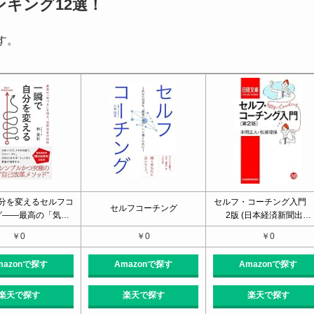
キング12選！
す。
分を変えるセルフコ
セルフ・コーチング入門
セルフコーチング
グ――最高の「気…
2版 (日本経済新聞出…
￥0
￥0
￥0
mazonで探す
Amazonで探す
Amazonで探す
楽天で探す
楽天で探す
楽天で探す