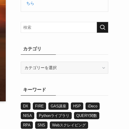
ちら
カテゴリ
カ
テ
ゴ
リ
キーワード
DX
FIRE
GAS講座
HSP
iDeco
NISA
Pythonライブラリ
QUERY関数
RPA
SNS
Webスクレイピング