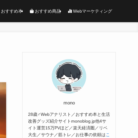
おすすめ本
おすすめ商品
Webマーケティング
mono
28歳♂Webアナリスト／おすすめ本と生活
改善グッズ紹介サイトmonoblog.jp他4サ
イト運営15万PVほど／楽天経済圏／リベ
大生／サウナ／筋トレ／お仕事の依頼は
こ