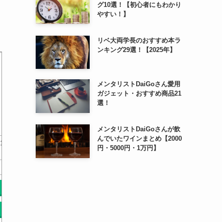
グ10選！【初心者にもわかり
やすい！】
リベ大両学長のおすすめ本ラ
ンキング29選！【2025年】
メンタリストDaiGoさん愛用
ガジェット・おすすめ商品21
選！
メンタリストDaiGoさんが飲
んでいたワインまとめ【2000
 第
自分の人生が愛おしくてたま
図解 1分
人生改造宣言[新装版]
円・5000円・1万円】
らなくなる100の質問…
: 
￥0
￥0
Amazonで探す
Amazonで探す
Am
楽天で探す
楽天で探す