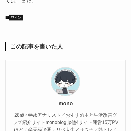
では、また。
ワイン
この記事を書いた人
mono
28歳♂Webアナリスト／おすすめ本と生活改善グ
ッズ紹介サイトmonoblog.jp他4サイト運営15万PV
ほど／楽天経済圏／リベ大生／サウナ／筋トレ／