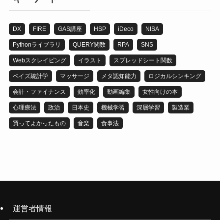
DX
FIRE
GAS講座
HSP
iDeco
NISA
Pythonライブラリ
QUERY関数
RPA
SNS
Webスクレイピング
イラスト
スプレッドシート関数
ベイズ統計学
マッサージ
メタ認知能力
ロジカルシンキング
会計・ファイナンス
効率化
動画編集
女性向けの本
心理療法
政治
日本史
機械学習
深層学習
製造業
買ってよかったもの
音楽
食事法
運営者情報