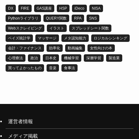
DX
FIRE
GAS講座
HSP
iDeco
NISA
Pythonライブラリ
QUERY関数
RPA
SNS
Webスクレイピング
イラスト
スプレッドシート関数
ベイズ統計学
マッサージ
メタ認知能力
ロジカルシンキング
会計・ファイナンス
効率化
動画編集
女性向けの本
心理療法
政治
日本史
機械学習
深層学習
製造業
買ってよかったもの
音楽
食事法
運営者情報
メディア掲載