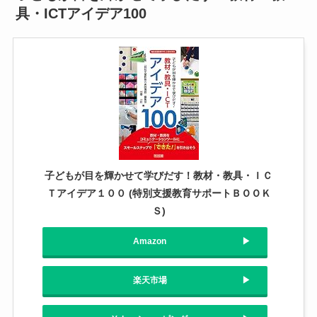
具・ICTアイデア100
子どもが目を輝かせて学びだす！教材・教具・ＩＣ
Ｔアイデア１００ (特別支援教育サポートＢＯＯＫ
Ｓ)
Amazon
楽天市場