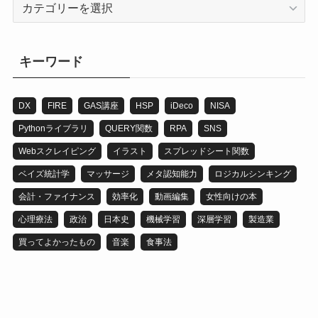
カ
テ
ゴ
リ
キーワード
DX
FIRE
GAS講座
HSP
iDeco
NISA
Pythonライブラリ
QUERY関数
RPA
SNS
Webスクレイピング
イラスト
スプレッドシート関数
ベイズ統計学
マッサージ
メタ認知能力
ロジカルシンキング
会計・ファイナンス
効率化
動画編集
女性向けの本
心理療法
政治
日本史
機械学習
深層学習
製造業
買ってよかったもの
音楽
食事法