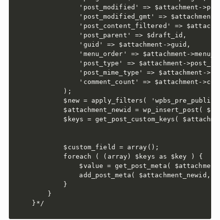
			'post_modified' => $attachment->post_modified,

			'post_modified_gmt' => $attachment->post_modified_gmt,

			'post_content_filtered' => $attachment->post_content_filtered,

			'post_parent' => $draft_id,

			'guid' => $attachment->guid,

			'menu_order' => $attachment->menu_order,

			'post_type' => $attachment->post_type,

			'post_mime_type' => $attachment->post_mime_type,

			'comment_count' => $attachment->comment_count

		);

		$new = apply_filters( 'wpbs_pre_publish_to_draft_attachment', $new );

		$attachment_newid = wp_insert_post( $new );

		$custom_field = array();

		foreach ( (array) $keys as $key ) {

			$value = get_post_meta( $attachment->ID, $key, true );

			add_post_meta( $attachment_newid, $key, $value );

		}

	}

}*/