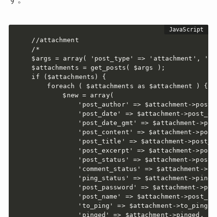
//attachment

/*

$args = array( 'post_type' => 'attachment', 'nu
$attachments = get_posts( $args );

if ($attachments) {

	foreach ( $attachments as $attachment ) {

		$new = array(

			'post_author' => $attachment->post_author,

			'post_date' => $attachment->post_date,

			'post_date_gmt' => $attachment->post_date_gmt,

			'post_content' => $attachment->post_content,

			'post_title' => $attachment->post_title,

			'post_excerpt' => $attachment->post_excerpt,

			'post_status' => $attachment->post_status,

			'comment_status' => $attachment->comment_status,

			'ping_status' => $attachment->ping_status,

			'post_password' => $attachment->post_password,

			'post_name' => $attachment->post_name,

			'to_ping' => $attachment->to_ping,

			'pinged' => $attachment->pinged,
