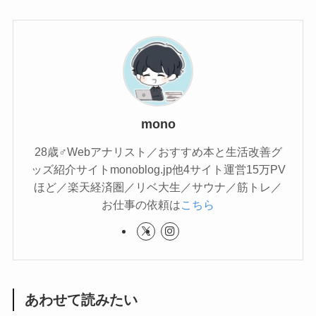
mono
28歳♂Webアナリスト／おすすめ本と生活改善グ
ッズ紹介サイトmonoblog.jp他4サイト運営15万PV
ほど／楽天経済圏／リベ大生／サウナ／筋トレ／
お仕事の依頼は
こちら
あわせて読みたい