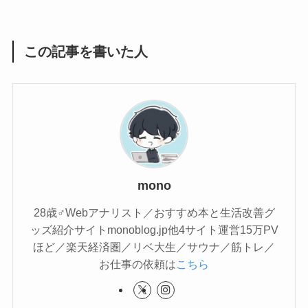
この記事を書いた人
mono
28歳♂Webアナリスト／おすすめ本と生活改善グ
ッズ紹介サイトmonoblog.jp他4サイト運営15万PV
ほど／楽天経済圏／リベ大生／サウナ／筋トレ／
お仕事の依頼は
こちら