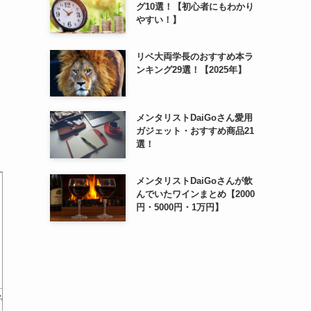
グ10選！【初心者にもわかり
やすい！】
リベ大両学長のおすすめ本ラ
ンキング29選！【2025年】
メンタリストDaiGoさん愛用
ガジェット・おすすめ商品21
選！
メンタリストDaiGoさんが飲
んでいたワインまとめ【2000
円・5000円・1万円】
害の
ササッとわかる「境界性パー
絆の病 境界性パーソナリテ
境界性パ