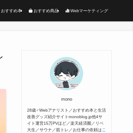
おすすめ本
おすすめ商品
Webマーケティング
し
mono
28歳♂Webアナリスト／おすすめ本と生活
改善グッズ紹介サイトmonoblog.jp他4サ
イト運営15万PVほど／楽天経済圏／リベ
大生／サウナ／筋トレ／お仕事の依頼は
こ