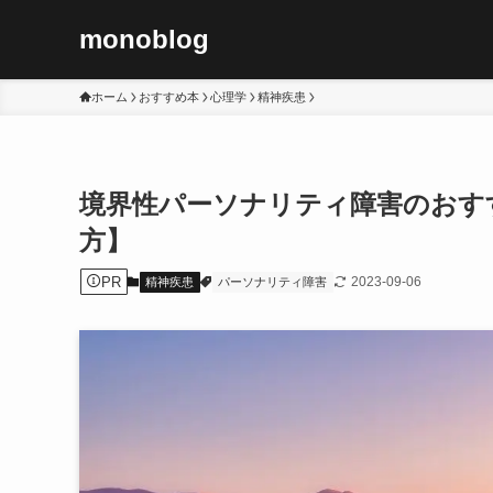
monoblog
ホーム
おすすめ本
心理学
精神疾患
境界性パーソナリティ障害のおす
方】
PR
2023-09-06
精神疾患
パーソナリティ障害