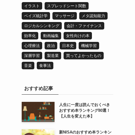
イラスト
スプレッドシート関数
ベイズ統計学
マッサージ
メタ認知能力
ロジカルシンキング
会計・ファイナンス
効率化
動画編集
女性向けの本
心理療法
政治
日本史
機械学習
深層学習
製造業
買ってよかったもの
音楽
食事法
おすすめ記事
人生に一度は読んでおくべき
おすすめ本ランキング80選！
【人生を変えた本】
新NISAのおすすめ本ランキン