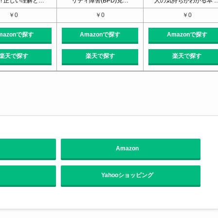
! 正しい理解と…
リティ障害(BPD)克…
人の気持ちがわかる本 
￥0
￥0
￥0
mazonで探す
Amazonで探す
Amazonで探す
楽天で探す
楽天で探す
楽天で探す
Amazon
Yahooショッピング