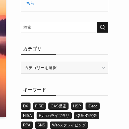
ちら
カテゴリ
カ
テ
ゴ
リ
キーワード
DX
FIRE
GAS講座
HSP
iDeco
NISA
Pythonライブラリ
QUERY関数
RPA
SNS
Webスクレイピング