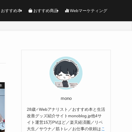
おすすめ本
おすすめ商品
Webマーケティング
本
mono
28歳♂Webアナリスト／おすすめ本と生活
改善グッズ紹介サイトmonoblog.jp他4サ
イト運営15万PVほど／楽天経済圏／リベ
大生／サウナ／筋トレ／お仕事の依頼は
こ