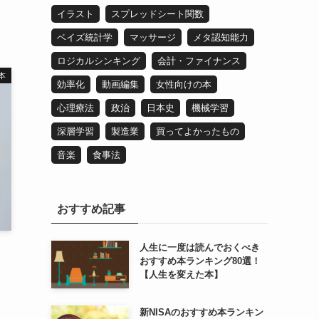
イラスト
スプレッドシート関数
ベイズ統計学
マッサージ
メタ認知能力
ロジカルシンキング
会計・ファイナンス
本
効率化
動画編集
女性向けの本
心理療法
政治
日本史
機械学習
深層学習
製造業
買ってよかったもの
音楽
食事法
おすすめ記事
人生に一度は読んでおくべき
！
おすすめ本ランキング80選！
【人生を変えた本】
新NISAのおすすめ本ランキン