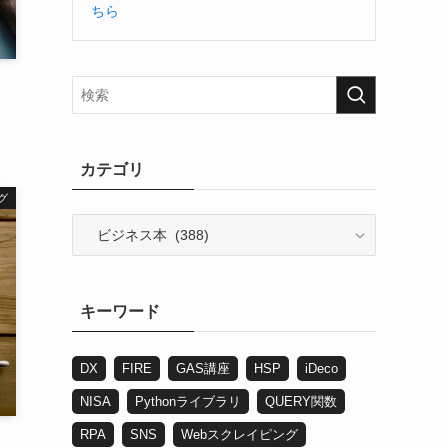
ちら
カテゴリ
グ
カ
テ
ゴ
リ
キーワード
DX
FIRE
GAS講座
HSP
iDeco
NISA
Pythonライブラリ
QUERY関数
RPA
SNS
Webスクレイピング