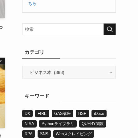
ちら
っ
カテゴリ
ア
カ
テ
ゴ
リ
キーワード
DX
FIRE
GAS講座
HSP
iDeco
NISA
Pythonライブラリ
QUERY関数
RPA
SNS
Webスクレイピング
選