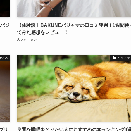
Eパジ
【体験談】BAKUNEパジャマの口コミ評判！1週間使
てみた感想をレビュー！
2021-10-24
iGo
ヘルスケ
プリ
良質な睡眠をとりたい人におすすめの本ランキング9