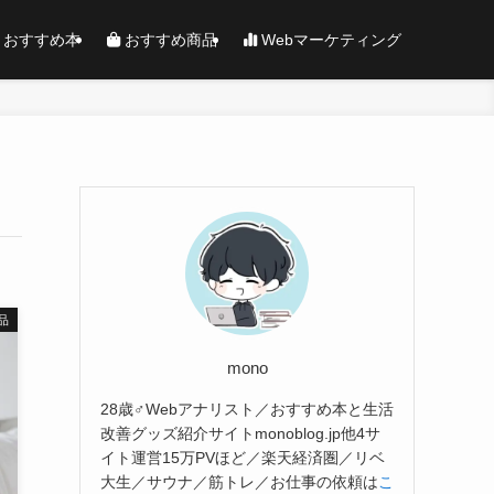
おすすめ本
おすすめ商品
Webマーケティング
品
mono
28歳♂Webアナリスト／おすすめ本と生活
改善グッズ紹介サイトmonoblog.jp他4サ
イト運営15万PVほど／楽天経済圏／リベ
大生／サウナ／筋トレ／お仕事の依頼は
こ