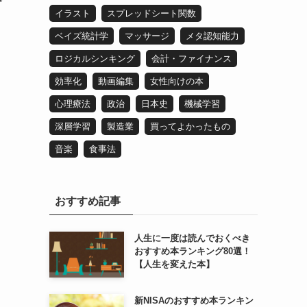
イラスト
スプレッドシート関数
ベイズ統計学
マッサージ
メタ認知能力
ロジカルシンキング
会計・ファイナンス
効率化
動画編集
女性向けの本
心理療法
政治
日本史
機械学習
深層学習
製造業
買ってよかったもの
音楽
食事法
おすすめ記事
人生に一度は読んでおくべき
おすすめ本ランキング80選！
【人生を変えた本】
新NISAのおすすめ本ランキン