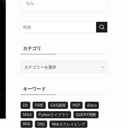
ちら
カテゴリ
カ
テ
ゴ
リ
キーワード
DX
FIRE
GAS講座
HSP
iDeco
NISA
Pythonライブラリ
QUERY関数
RPA
SNS
Webスクレイピング