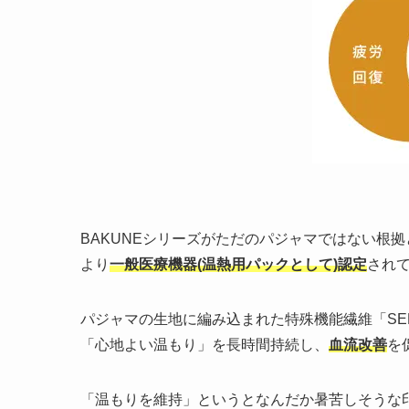
BAKUNEシリーズがただのパジャマではない根拠
より
一般医療機器(温熱用パックとして)認定
され
パジャマの生地に編み込まれた特殊機能繊維「SEL
「心地よい温もり」を長時間持続し、
血流改善
を
「温もりを維持」というとなんだか暑苦しそうな