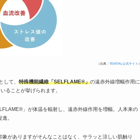
（出典：
TENTIAL公式サイト
として、
特殊機能繊維「SELFLAME®️」
の遠赤外線増幅作用に
ていることが挙げられます。
FLAME®️」が体温を輻射し、遠赤外線作用を増幅。人本来の
促進。
印象がありますがそんなことはなく、サラッと涼しい肌触り