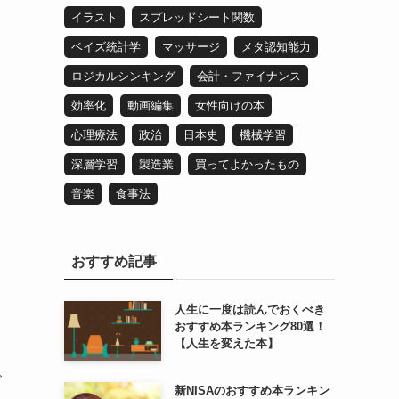
イラスト
スプレッドシート関数
ベイズ統計学
マッサージ
メタ認知能力
ロジカルシンキング
会計・ファイナンス
効率化
動画編集
女性向けの本
心理療法
政治
日本史
機械学習
深層学習
製造業
買ってよかったもの
音楽
食事法
おすすめ記事
人生に一度は読んでおくべき
おすすめ本ランキング80選！
【人生を変えた本】
ビ
新NISAのおすすめ本ランキン