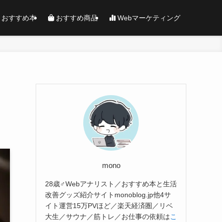
おすすめ本
おすすめ商品
Webマーケティング
mono
28歳♂Webアナリスト／おすすめ本と生活
改善グッズ紹介サイトmonoblog.jp他4サ
イト運営15万PVほど／楽天経済圏／リベ
大生／サウナ／筋トレ／お仕事の依頼は
こ