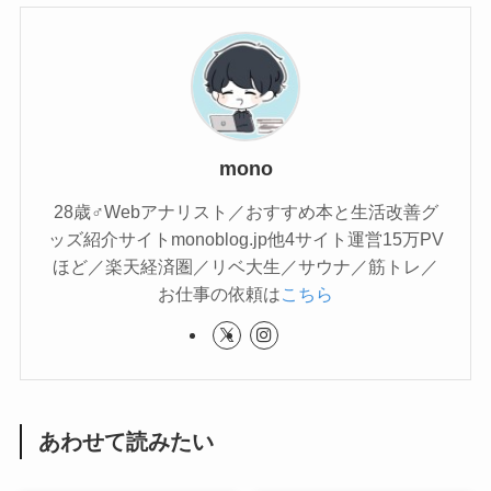
mono
28歳♂Webアナリスト／おすすめ本と生活改善グ
ッズ紹介サイトmonoblog.jp他4サイト運営15万PV
ほど／楽天経済圏／リベ大生／サウナ／筋トレ／
お仕事の依頼は
こちら
あわせて読みたい