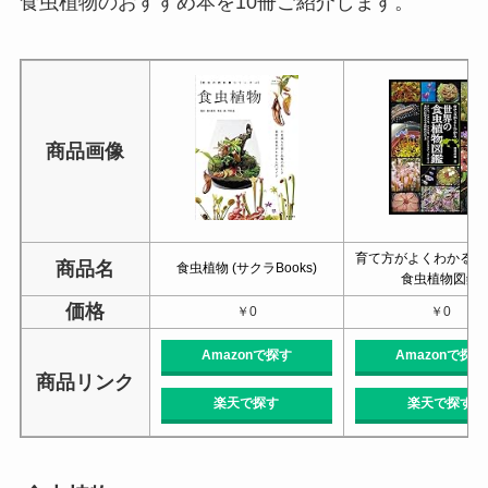
食虫植物のおすすめ本を10冊ご紹介します。
商品画像
育て方がよくわかる 
商品名
食虫植物 (サクラBooks)
食虫植物図鑑
価格
￥0
￥0
Amazonで探す
Amazonで探す
商品リンク
楽天で探す
楽天で探す