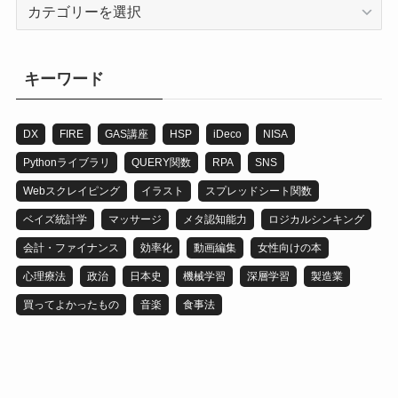
カ
テ
ゴ
リ
キーワード
DX
FIRE
GAS講座
HSP
iDeco
NISA
Pythonライブラリ
QUERY関数
RPA
SNS
Webスクレイピング
イラスト
スプレッドシート関数
ベイズ統計学
マッサージ
メタ認知能力
ロジカルシンキング
会計・ファイナンス
効率化
動画編集
女性向けの本
心理療法
政治
日本史
機械学習
深層学習
製造業
買ってよかったもの
音楽
食事法