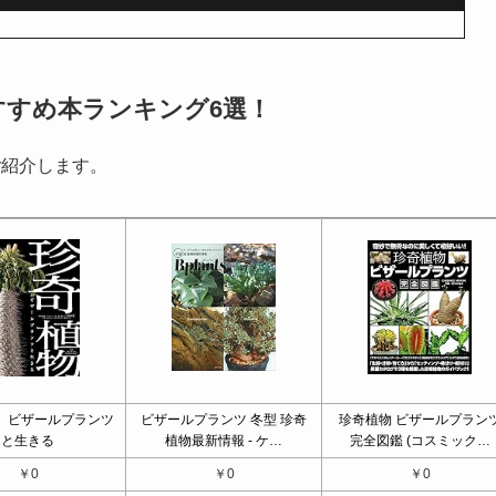
すすめ本ランキング6選！
ご紹介します。
 ビザールプランツ
ビザールプランツ 冬型 珍奇
珍奇植物 ビザールプラン
と生きる
植物最新情報 - ケ…
完全図鑑 (コスミック…
￥0
￥0
￥0