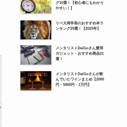
グ10選！【初心者にもわかり
やすい！】
リベ大両学長のおすすめ本ラ
ンキング29選！【2025年】
メンタリストDaiGoさん愛用
ガジェット・おすすめ商品21
選！
メンタリストDaiGoさんが飲
んでいたワインまとめ【2000
円・5000円・1万円】
ツ
BRUTUS特別編集 合本
珍奇植物LIFE ビザールプラ
BRUTUS
新・珍奇植物
ンツと暮らすアイデ…
珍奇
￥0
￥0