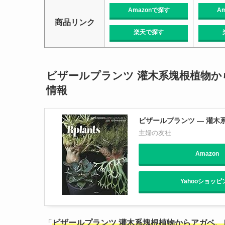
Amazonで探す
A
商品リンク
楽天で探す
ビザールプランツ 灌木系塊根植物
情報
ビザールプランツ ― 灌
主婦の友社
Amazon
Yahooショッピ
「
ビザールプランツ 灌木系塊根植物からアガベ