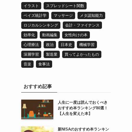
イラスト
スプレッドシート関数
ベイズ統計学
マッサージ
メタ認知能力
ロジカルシンキング
会計・ファイナンス
効率化
動画編集
女性向けの本
心理療法
政治
日本史
機械学習
深層学習
製造業
買ってよかったもの
音楽
食事法
おすすめ記事
人生に一度は読んでおくべき
おすすめ本ランキング80選！
【人生を変えた本】
新NISAのおすすめ本ランキン