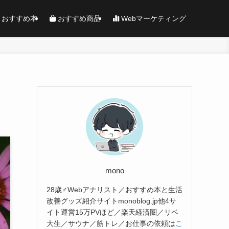
おすすめ本
おすすめ商品
Webマーケティング
mono
28歳♂Webアナリスト／おすすめ本と生活
改善グッズ紹介サイトmonoblog.jp他4サ
イト運営15万PVほど／楽天経済圏／リベ
大生／サウナ／筋トレ／お仕事の依頼は
こ