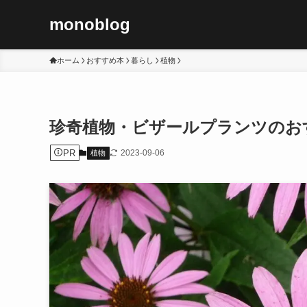
monoblog
ホーム
おすすめ本
暮らし
植物
珍奇植物・ビザールプランツのおす
PR
2023-09-06
植物