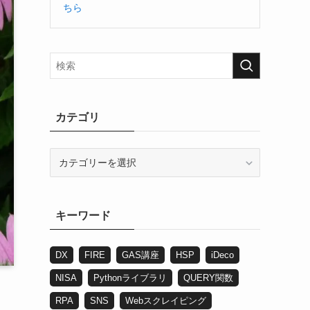
ちら
カテゴリ
カ
テ
ゴ
リ
キーワード
DX
FIRE
GAS講座
HSP
iDeco
NISA
Pythonライブラリ
QUERY関数
RPA
SNS
Webスクレイピング