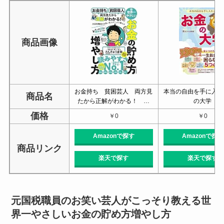
商品画像
お金持ち 貧困芸人 両方見
本当の自由を手に入れ
商品名
たから正解がわかる！ …
の大学
価格
￥0
￥0
Amazonで探す
Amazonで探す
商品リンク
楽天で探す
楽天で探す
元国税職員のお笑い芸人がこっそり教える世
界一やさしいお金の貯め方増やし方