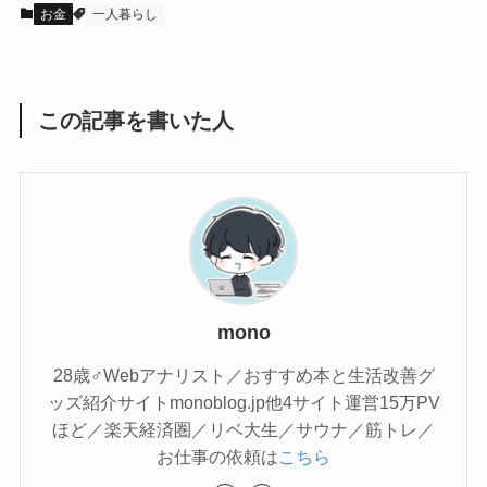
お金
一人暮らし
この記事を書いた人
mono
28歳♂Webアナリスト／おすすめ本と生活改善グ
ッズ紹介サイトmonoblog.jp他4サイト運営15万PV
ほど／楽天経済圏／リベ大生／サウナ／筋トレ／
お仕事の依頼は
こちら