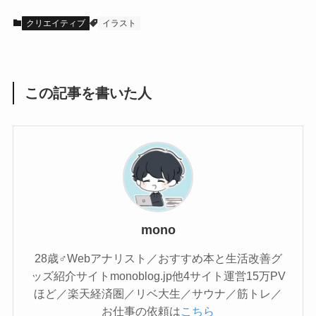
クリエイティブ
イラスト
この記事を書いた人
mono
28歳♂Webアナリスト／おすすめ本と生活改善グ
ッズ紹介サイトmonoblog.jp他4サイト運営15万PV
ほど／楽天経済圏／リベ大生／サウナ／筋トレ／
お仕事の依頼は
こちら