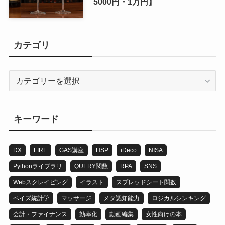
5000円・1万円】
カテゴリ
カ
テ
ゴ
リ
キーワード
DX
FIRE
GAS講座
HSP
iDeco
NISA
Pythonライブラリ
QUERY関数
RPA
SNS
Webスクレイピング
イラスト
スプレッドシート関数
ベイズ統計学
マッサージ
メタ認知能力
ロジカルシンキング
会計・ファイナンス
効率化
動画編集
女性向けの本