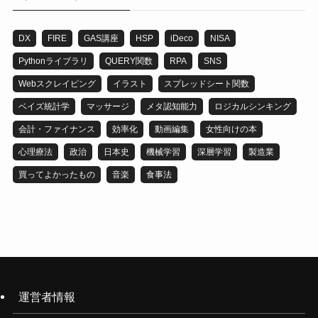
DX
FIRE
GAS講座
HSP
iDeco
NISA
Pythonライブラリ
QUERY関数
RPA
SNS
Webスクレイピング
イラスト
スプレッドシート関数
ベイズ統計学
マッサージ
メタ認知能力
ロジカルシンキング
会計・ファイナンス
効率化
動画編集
女性向けの本
心理療法
政治
日本史
機械学習
深層学習
製造業
買ってよかったもの
音楽
食事法
運営者情報