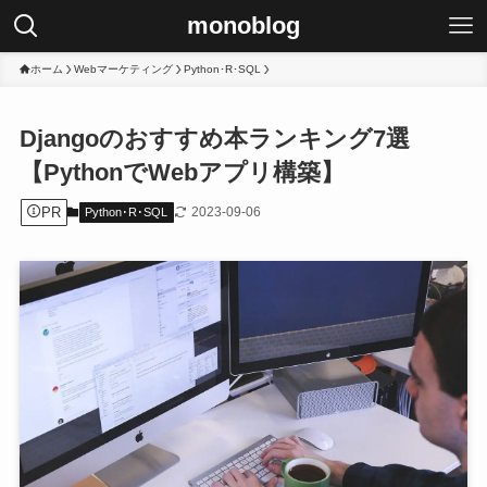
monoblog
ホーム
Webマーケティング
Python･R･SQL
Djangoのおすすめ本ランキング7選
【PythonでWebアプリ構築】
PR
2023-09-06
Python･R･SQL