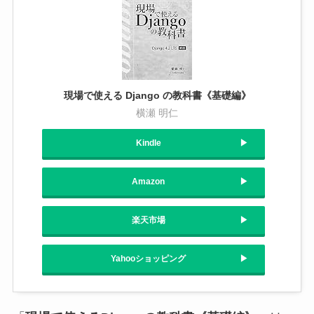
現場で使える Django の教科書《基礎編》
横瀬 明仁
Kindle
Amazon
楽天市場
Yahooショッピング