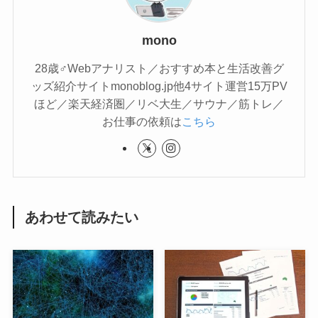
mono
28歳♂Webアナリスト／おすすめ本と生活改善グ
ッズ紹介サイトmonoblog.jp他4サイト運営15万PV
ほど／楽天経済圏／リベ大生／サウナ／筋トレ／
お仕事の依頼は
こちら
あわせて読みたい