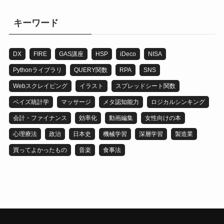
ゴ
リ
キーワード
DX
FIRE
GAS講座
HSP
iDeco
NISA
Pythonライブラリ
QUERY関数
RPA
SNS
Webスクレイピング
イラスト
スプレッドシート関数
ベイズ統計学
マッサージ
メタ認知能力
ロジカルシンキング
会計・ファイナンス
効率化
動画編集
女性向けの本
心理療法
政治
日本史
機械学習
深層学習
製造業
買ってよかったもの
音楽
食事法