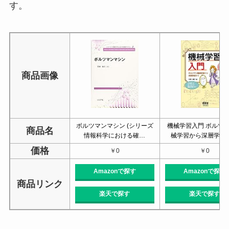
す。
商品画像
ボルツマンマシン (シリーズ
機械学習入門 ボルツ
商品名
情報科学における確…
械学習から深層学習
価格
￥0
￥0
Amazonで探す
Amazonで探す
商品リンク
楽天で探す
楽天で探す