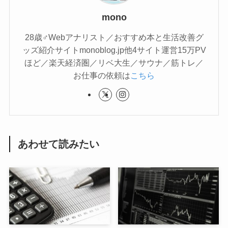
mono
28歳♂Webアナリスト／おすすめ本と生活改善グ
ッズ紹介サイトmonoblog.jp他4サイト運営15万PV
ほど／楽天経済圏／リベ大生／サウナ／筋トレ／
お仕事の依頼は
こちら
あわせて読みたい