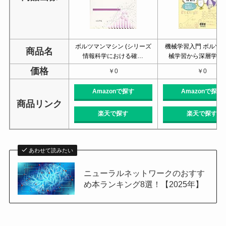
ボルツマンマシン (シリーズ
機械学習入門 ボルツ
商品名
情報科学における確…
械学習から深層学習
価格
￥0
￥0
Amazonで探す
Amazonで探す
商品リンク
楽天で探す
楽天で探す
あわせて読みたい
ニューラルネットワークのおすす
め本ランキング8選！【2025年】