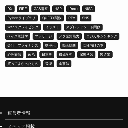
DX
FIRE
GAS講座
HSP
iDeco
NISA
Pythonライブラリ
QUERY関数
RPA
SNS
Webスクレイピング
イラスト
スプレッドシート関数
ベイズ統計学
マッサージ
メタ認知能力
ロジカルシンキング
会計・ファイナンス
効率化
動画編集
女性向けの本
心理療法
政治
日本史
機械学習
深層学習
製造業
買ってよかったもの
音楽
食事法
運営者情報
メディア掲載