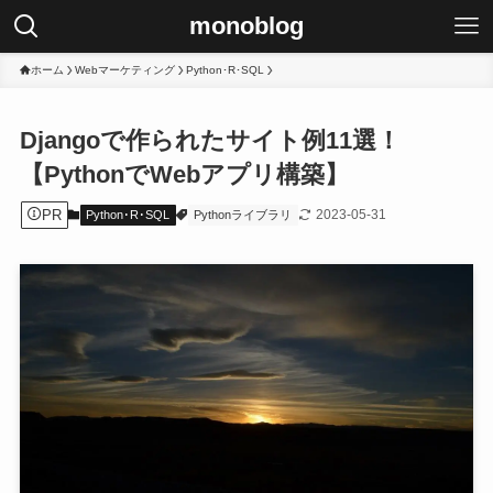
monoblog
ホーム
Webマーケティング
Python･R･SQL
Djangoで作られたサイト例11選！
【PythonでWebアプリ構築】
PR
2023-05-31
Python･R･SQL
Pythonライブラリ