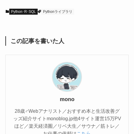
Python･R･SQL
Pythonライブラリ
この記事を書いた人
mono
28歳♂Webアナリスト／おすすめ本と生活改善グ
ッズ紹介サイトmonoblog.jp他4サイト運営15万PV
ほど／楽天経済圏／リベ大生／サウナ／筋トレ／
お仕事の依頼は
こちら