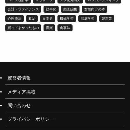
ベイズ統計学
マッサージ
メタ認知能力
ロジカルシンキング
会計・ファイナンス
効率化
動画編集
女性向けの本
心理療法
政治
日本史
機械学習
深層学習
製造業
買ってよかったもの
音楽
食事法
運営者情報
メディア掲載
問い合わせ
プライバシーポリシー