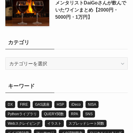
メンタリストDaiGoさんが飲んで
いたワインまとめ【2000円・
5000円・1万円】
カテゴリ
カ
テ
ゴ
リ
キーワード
DX
FIRE
GAS講座
HSP
iDeco
NISA
Pythonライブラリ
QUERY関数
RPA
SNS
Webスクレイピング
イラスト
スプレッドシート関数