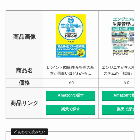
商品画像
[ポイント図解]生産管理の基
エンジニアが学ぶ生産
商品名
本が面白いほどわかる…
ステムの「知識」と
価格
￥0
￥0
Amazonで探す
Amazonで探す
商品リンク
楽天で探す
楽天で探す
あわせて読みたい