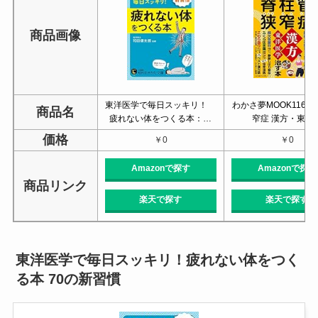
商品画像
東洋医学で毎日スッキリ！
わかさ夢MOOK116 
商品名
疲れない体をつくる本：…
窄症 漢方・東洋
価格
￥0
￥0
Amazonで探す
Amazonで探す
商品リンク
楽天で探す
楽天で探す
東洋医学で毎日スッキリ！疲れない体をつく
る本 70の新習慣