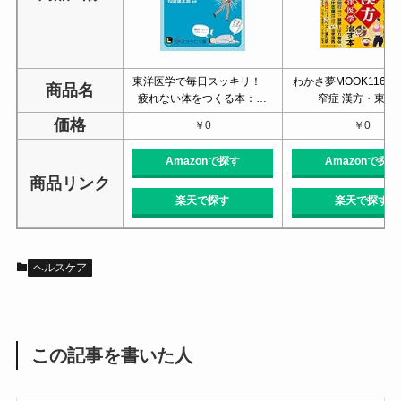
東洋医学で毎日スッキリ！
わかさ夢MOOK116 
商品名
疲れない体をつくる本：…
窄症 漢方・東洋
価格
￥0
￥0
Amazonで探す
Amazonで探す
商品リンク
楽天で探す
楽天で探す
ヘルスケア
この記事を書いた人