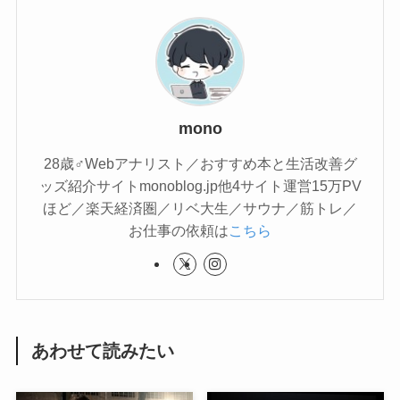
mono
28歳♂Webアナリスト／おすすめ本と生活改善グ
ッズ紹介サイトmonoblog.jp他4サイト運営15万PV
ほど／楽天経済圏／リベ大生／サウナ／筋トレ／
お仕事の依頼は
こちら
あわせて読みたい