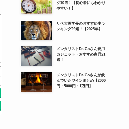
グ10選！【初心者にもわかり
やすい！】
リベ大両学長のおすすめ本ラ
ンキング29選！【2025年】
メンタリストDaiGoさん愛用
ガジェット・おすすめ商品21
選！
分
『山と食欲と私』公式 鮎美
プロガイドの新提案 バテな
はじめて
…
ちゃんとはじめる山登り…
い登山技術
る」＆「
メンタリストDaiGoさんが飲
んでいたワインまとめ【2000
￥0
￥0
円・5000円・1万円】
Amazonで探す
Amazonで探す
Am
楽天で探す
楽天で探す