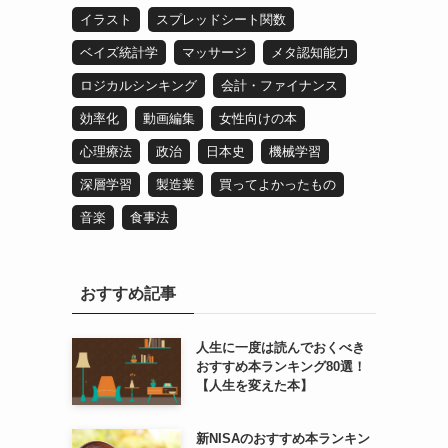
イラスト
スプレッドシート関数
ベイズ統計学
マッサージ
メタ認知能力
ロジカルシンキング
会計・ファイナンス
効率化
動画編集
女性向けの本
心理療法
政治
日本史
機械学習
深層学習
製造業
買ってよかったもの
音楽
食事法
おすすめ記事
人生に一度は読んでおくべき
おすすめ本ランキング80選！
【人生を変えた本】
新NISAのおすすめ本ランキン