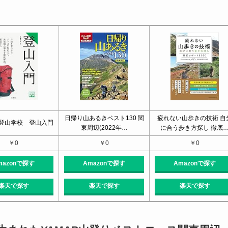
日帰り山あるきベスト130 関
疲れない山歩きの技術 自
登山学校 登山入門
東周辺(2022年…
に合う歩き方探し 徹底
￥0
￥0
￥0
mazonで探す
Amazonで探す
Amazonで探す
楽天で探す
楽天で探す
楽天で探す