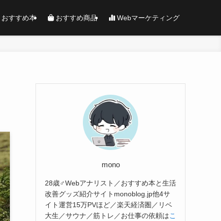
おすすめ本
おすすめ商品
Webマーケティング
mono
28歳♂Webアナリスト／おすすめ本と生活
改善グッズ紹介サイトmonoblog.jp他4サ
イト運営15万PVほど／楽天経済圏／リベ
大生／サウナ／筋トレ／お仕事の依頼は
こ