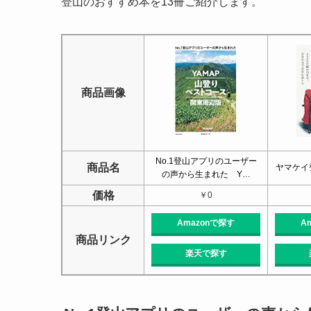
登山のおすすめ本を13冊ご紹介します。
商品画像
No.1登山アプリのユーザー
商品名
ヤマケイ
の声から生まれた Y…
価格
￥0
Amazonで探す
A
商品リンク
楽天で探す