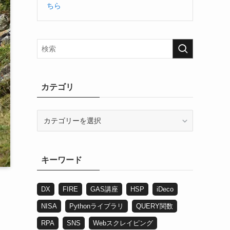
ちら
カテゴリ
カ
テ
ゴ
リ
キーワード
DX
FIRE
GAS講座
HSP
iDeco
NISA
Pythonライブラリ
QUERY関数
RPA
SNS
Webスクレイピング