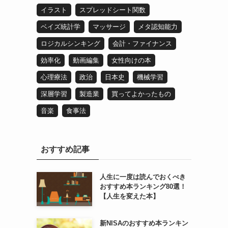
イラスト
スプレッドシート関数
ベイズ統計学
マッサージ
メタ認知能力
ロジカルシンキング
会計・ファイナンス
効率化
動画編集
女性向けの本
心理療法
政治
日本史
機械学習
深層学習
製造業
買ってよかったもの
音楽
食事法
おすすめ記事
人生に一度は読んでおくべき
おすすめ本ランキング80選！
【人生を変えた本】
新NISAのおすすめ本ランキン