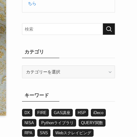
ちら
カテゴリ
カ
テ
ゴ
リ
キーワード
DX
FIRE
GAS講座
HSP
iDeco
NISA
Pythonライブラリ
QUERY関数
RPA
SNS
Webスクレイピング