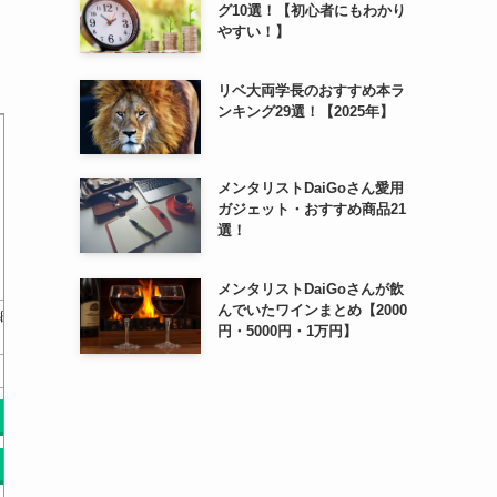
グ10選！【初心者にもわかり
やすい！】
リベ大両学長のおすすめ本ラ
ンキング29選！【2025年】
メンタリストDaiGoさん愛用
ガジェット・おすすめ商品21
選！
メンタリストDaiGoさんが飲
んでいたワインまとめ【2000
細
はじめて
洋風でかわいいつまみ細工
つまみ細工の花ごよみ
円・5000円・1万円】
まみ細工
￥0
￥0
Amazonで探す
Amazonで探す
Am
楽天で探す
楽天で探す