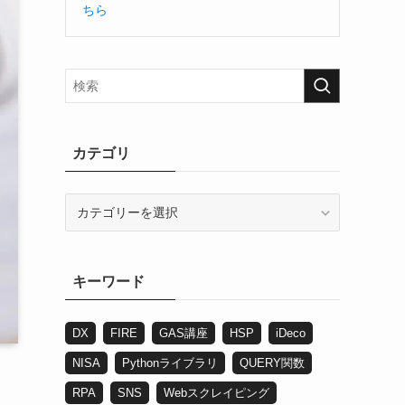
ちら
カテゴリ
カ
テ
ゴ
リ
キーワード
DX
FIRE
GAS講座
HSP
iDeco
NISA
Pythonライブラリ
QUERY関数
RPA
SNS
Webスクレイピング