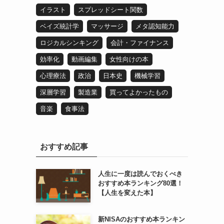
イラスト
スプレッドシート関数
ベイズ統計学
マッサージ
メタ認知能力
ロジカルシンキング
会計・ファイナンス
効率化
動画編集
女性向けの本
心理療法
政治
日本史
機械学習
深層学習
製造業
買ってよかったもの
音楽
食事法
おすすめ記事
人生に一度は読んでおくべき
おすすめ本ランキング80選！
【人生を変えた本】
新NISAのおすすめ本ランキン