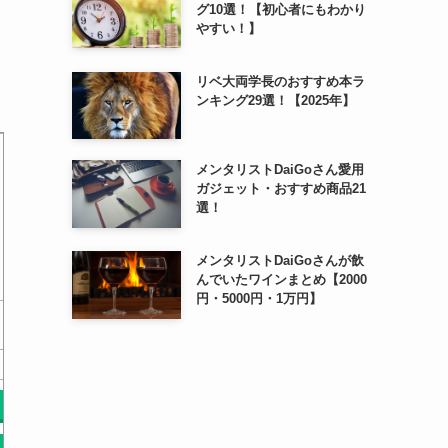
グ10選！【初心者にもわかり
やすい！】
リベ大両学長のおすすめ本ラ
ンキング29選！【2025年】
メンタリストDaiGoさん愛用
ガジェット・おすすめ商品21
選！
メンタリストDaiGoさんが飲
んでいたワインまとめ【2000
円・5000円・1万円】
オールカラー やさしくわか
動画つき気持ちが伝わるはじ
手話教室 
る はじめての手話
めての手話
￥0
￥0
Amazonで探す
Amazonで探す
Am
楽天で探す
楽天で探す