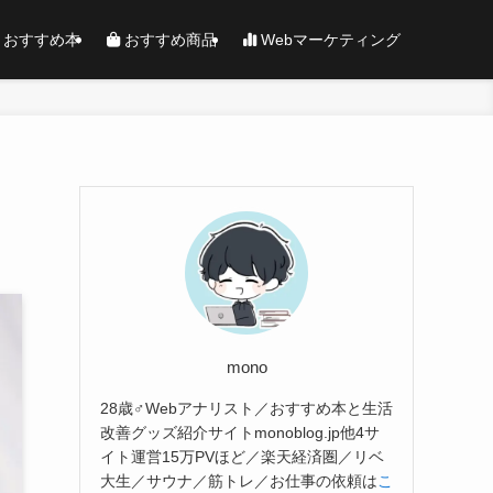
おすすめ本
おすすめ商品
Webマーケティング
mono
28歳♂Webアナリスト／おすすめ本と生活
改善グッズ紹介サイトmonoblog.jp他4サ
イト運営15万PVほど／楽天経済圏／リベ
大生／サウナ／筋トレ／お仕事の依頼は
こ