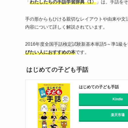
「
わたしたちの手話学習辞典〈1〉
」は、手話を
手の形からもひける親切なレイアウトや由来や文
内容について詳しく解説されています。
2016年度全国手話検定試験新基本単語5～準1級
びたい人におすすめの本
です。
はじめての子ども手話
はじめての子ども手話
Kindle
楽天市場