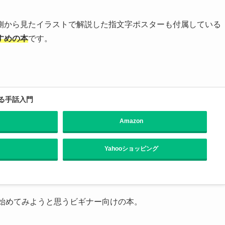
側から見たイラストで解説した指文字ポスターも付属している
すめの本
です。
る手話入門
Amazon
Yahooショッピング
始めてみようと思うビギナー向けの本。