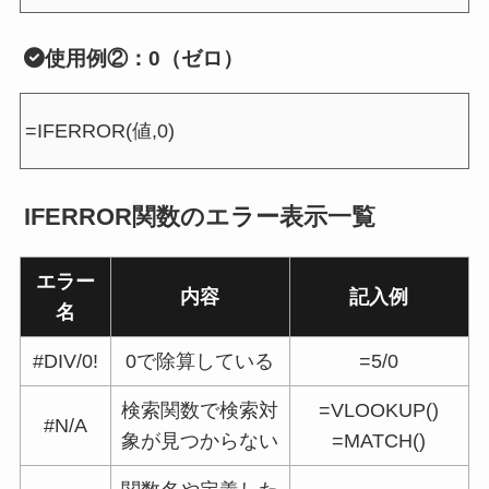
使用例②：0（ゼロ）
=IFERROR(値,0)
IFERROR関数のエラー表示一覧
エラー
内容
記入例
名
#DIV/0!
0で除算している
=5/0
検索関数で検索対
=VLOOKUP()
#N/A
象が見つからない
=MATCH()