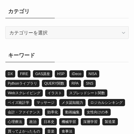
カテゴリ
カ
テ
ゴ
リ
キーワード
DX
FIRE
GAS講座
HSP
iDeco
NISA
Pythonライブラリ
QUERY関数
RPA
SNS
Webスクレイピング
イラスト
スプレッドシート関数
ベイズ統計学
マッサージ
メタ認知能力
ロジカルシンキング
会計・ファイナンス
効率化
動画編集
女性向けの本
心理療法
政治
日本史
機械学習
深層学習
製造業
買ってよかったもの
音楽
食事法