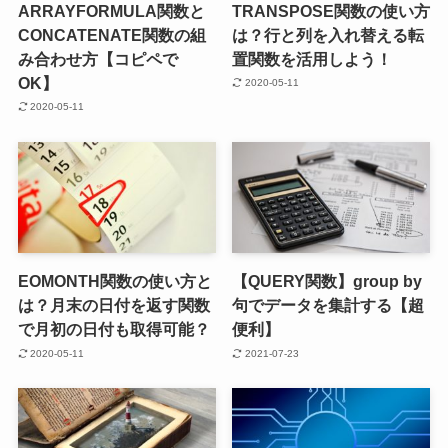
ARRAYFORMULA関数と
TRANSPOSE関数の使い方
CONCATENATE関数の組
は？行と列を入れ替える転
み合わせ方【コピペで
置関数を活用しよう！
OK】
2020-05-11
2020-05-11
EOMONTH関数の使い方と
【QUERY関数】group by
は？月末の日付を返す関数
句でデータを集計する【超
で月初の日付も取得可能？
便利】
2020-05-11
2021-07-23