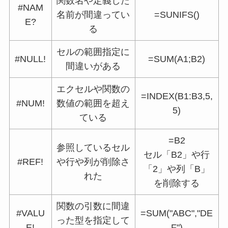
関数名や定義した
#NAM
名前が間違ってい
=SUNIFS()
E?
る
セルの範囲指定に
#NULL!
=SUM(A1;B2)
間違いがある
エクセルや関数の
=INDEX(B1:B3,5,
#NUM!
数値の範囲を超え
5)
ている
=B2
参照しているセル
セル「B2」や行
#REF!
や行や列が削除さ
「2」や列「B」
れた
を削除する
関数の引数に間違
#VALU
=SUM("ABC","DE
った型を指定して
E!
F")