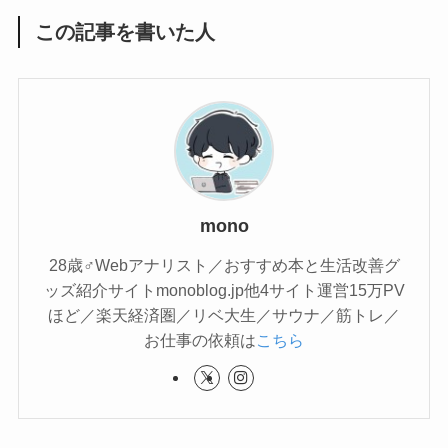
この記事を書いた人
mono
28歳♂Webアナリスト／おすすめ本と生活改善グ
ッズ紹介サイトmonoblog.jp他4サイト運営15万PV
ほど／楽天経済圏／リベ大生／サウナ／筋トレ／
お仕事の依頼は
こちら