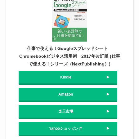
仕事で使える！Googleスプレッドシート
Chromebookビジネス活用術 2017年改訂版 (仕事
で使える！シリーズ（NextPublishing）)
Kindle
Amazon
楽天市場
Yahooショッピング