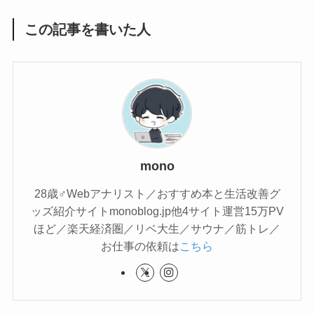
この記事を書いた人
mono
28歳♂Webアナリスト／おすすめ本と生活改善グ
ッズ紹介サイトmonoblog.jp他4サイト運営15万PV
ほど／楽天経済圏／リベ大生／サウナ／筋トレ／
お仕事の依頼は
こちら