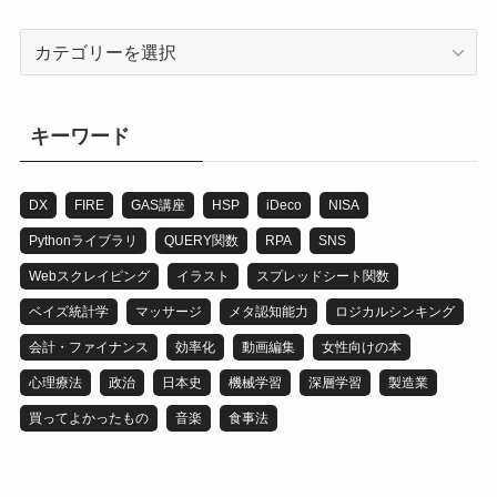
カ
テ
ゴ
リ
キーワード
DX
FIRE
GAS講座
HSP
iDeco
NISA
Pythonライブラリ
QUERY関数
RPA
SNS
Webスクレイピング
イラスト
スプレッドシート関数
ベイズ統計学
マッサージ
メタ認知能力
ロジカルシンキング
会計・ファイナンス
効率化
動画編集
女性向けの本
心理療法
政治
日本史
機械学習
深層学習
製造業
買ってよかったもの
音楽
食事法