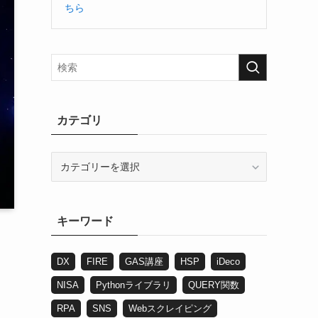
ちら
カテゴリ
カ
テ
ゴ
リ
キーワード
DX
FIRE
GAS講座
HSP
iDeco
NISA
Pythonライブラリ
QUERY関数
RPA
SNS
Webスクレイピング