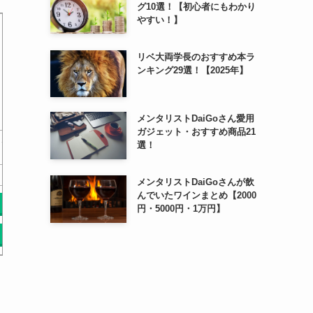
グ10選！【初心者にもわかり
やすい！】
リベ大両学長のおすすめ本ラ
ンキング29選！【2025年】
メンタリストDaiGoさん愛用
ガジェット・おすすめ商品21
くな
世界でいちばん素敵な宇宙の
別冊 宇宙
選！
はじめてのうちゅうえほん
教室 (世界でいちばん…
￥0
￥0
メンタリストDaiGoさんが飲
んでいたワインまとめ【2000
Amazonで探す
Amazonで探す
Am
円・5000円・1万円】
楽天で探す
楽天で探す