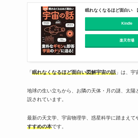
眠れなくなるほど面白い 
Kindle
楽天市場
「
眠れなくなるほど面白い図解宇宙の話
」は、宇
地球の生い立ちから、お隣の天体・月の謎、太陽
説されています。
最新の天文学、宇宙物理学、惑星科学に踏まえて
すすめの本
です。