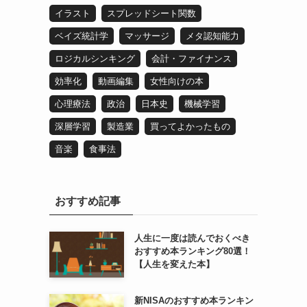
イラスト
スプレッドシート関数
ベイズ統計学
マッサージ
メタ認知能力
ロジカルシンキング
会計・ファイナンス
効率化
動画編集
女性向けの本
心理療法
政治
日本史
機械学習
深層学習
製造業
買ってよかったもの
音楽
食事法
おすすめ記事
人生に一度は読んでおくべき
おすすめ本ランキング80選！
【人生を変えた本】
新NISAのおすすめ本ランキン