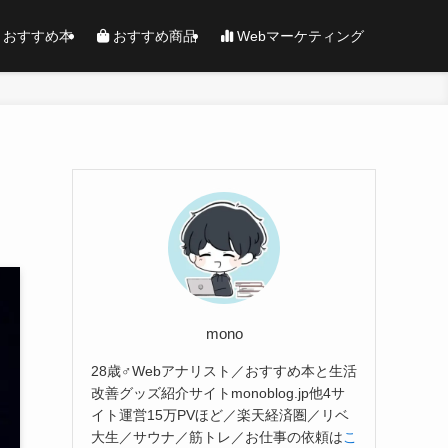
おすすめ本
おすすめ商品
Webマーケティング
mono
28歳♂Webアナリスト／おすすめ本と生活
改善グッズ紹介サイトmonoblog.jp他4サ
イト運営15万PVほど／楽天経済圏／リベ
大生／サウナ／筋トレ／お仕事の依頼は
こ