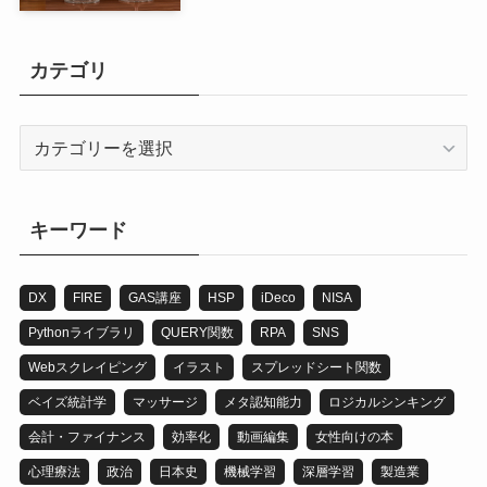
カテゴリ
カ
テ
ゴ
リ
キーワード
DX
FIRE
GAS講座
HSP
iDeco
NISA
Pythonライブラリ
QUERY関数
RPA
SNS
Webスクレイピング
イラスト
スプレッドシート関数
ベイズ統計学
マッサージ
メタ認知能力
ロジカルシンキング
会計・ファイナンス
効率化
動画編集
女性向けの本
心理療法
政治
日本史
機械学習
深層学習
製造業