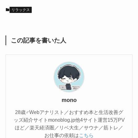
リラックス
この記事を書いた人
mono
28歳♂Webアナリスト／おすすめ本と生活改善グ
ッズ紹介サイトmonoblog.jp他4サイト運営15万PV
ほど／楽天経済圏／リベ大生／サウナ／筋トレ／
お仕事の依頼は
こちら