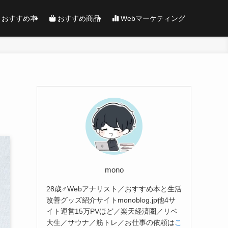
おすすめ本
おすすめ商品
Webマーケティング
mono
28歳♂Webアナリスト／おすすめ本と生活
改善グッズ紹介サイトmonoblog.jp他4サ
イト運営15万PVほど／楽天経済圏／リベ
大生／サウナ／筋トレ／お仕事の依頼は
こ