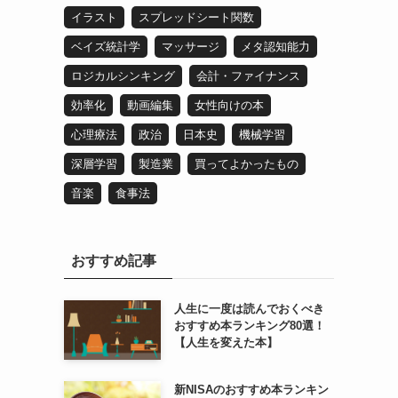
イラスト
スプレッドシート関数
ベイズ統計学
マッサージ
メタ認知能力
ロジカルシンキング
会計・ファイナンス
効率化
動画編集
女性向けの本
心理療法
政治
日本史
機械学習
深層学習
製造業
買ってよかったもの
音楽
食事法
おすすめ記事
人生に一度は読んでおくべき
おすすめ本ランキング80選！
【人生を変えた本】
新NISAのおすすめ本ランキン