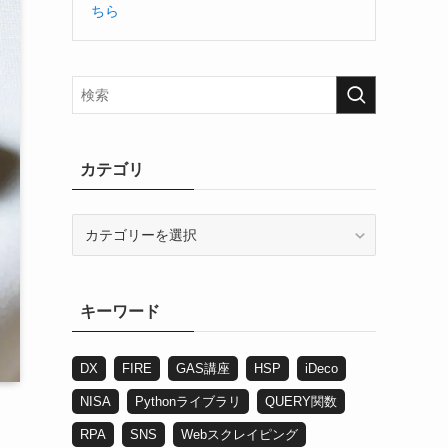
ちら
カテゴリ
カ
テ
ゴ
リ
キーワード
DX
FIRE
GAS講座
HSP
iDeco
NISA
Pythonライブラリ
QUERY関数
RPA
SNS
Webスクレイピング