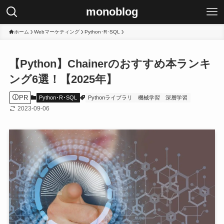
monoblog
ホーム
Webマーケティング
Python･R･SQL
【Python】Chainerのおすすめ本ランキ
ング6選！【2025年】
PR
Python･R･SQL
Pythonライブラリ
機械学習
深層学習
2023-09-06