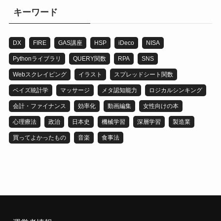
リ
キーワード
DX
FIRE
GAS講座
HSP
iDeco
NISA
Pythonライブラリ
QUERY関数
RPA
SNS
Webスクレイピング
イラスト
スプレッドシート関数
ベイズ統計学
マッサージ
メタ認知能力
ロジカルシンキング
会計・ファイナンス
効率化
動画編集
女性向けの本
心理療法
政治
日本史
機械学習
深層学習
製造業
買ってよかったもの
音楽
食事法