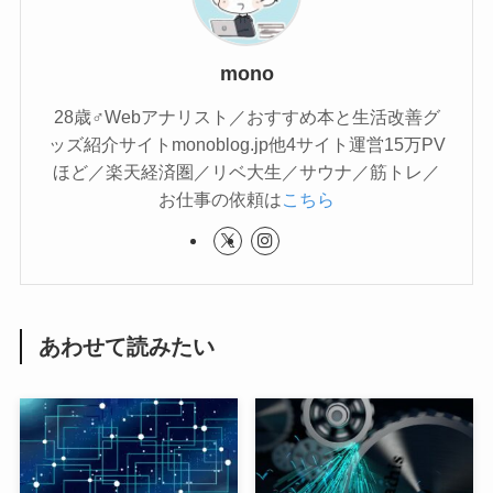
mono
28歳♂Webアナリスト／おすすめ本と生活改善グ
ッズ紹介サイトmonoblog.jp他4サイト運営15万PV
ほど／楽天経済圏／リベ大生／サウナ／筋トレ／
お仕事の依頼は
こちら
あわせて読みたい