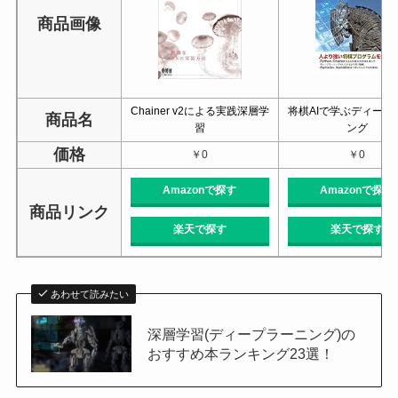
商品画像
Chainer v2による実践深層学
将棋AIで学ぶディープ
商品名
習
ング
価格
￥0
￥0
Amazonで探す
Amazonで探す
商品リンク
楽天で探す
楽天で探す
あわせて読みたい
深層学習(ディープラーニング)の
おすすめ本ランキング23選！