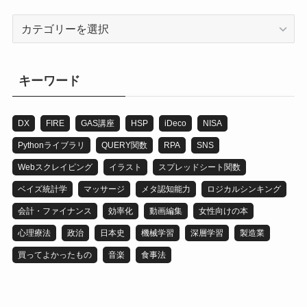
カ
テ
ゴ
リ
キーワード
DX
FIRE
GAS講座
HSP
iDeco
NISA
Pythonライブラリ
QUERY関数
RPA
SNS
Webスクレイピング
イラスト
スプレッドシート関数
ベイズ統計学
マッサージ
メタ認知能力
ロジカルシンキング
会計・ファイナンス
効率化
動画編集
女性向けの本
心理療法
政治
日本史
機械学習
深層学習
製造業
買ってよかったもの
音楽
食事法