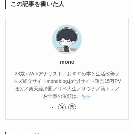
この記事を書いた人
mono
28歳♂Webアナリスト／おすすめ本と生活改善グ
ッズ紹介サイトmonoblog.jp他4サイト運営15万PV
ほど／楽天経済圏／リベ大生／サウナ／筋トレ／
お仕事の依頼は
こちら