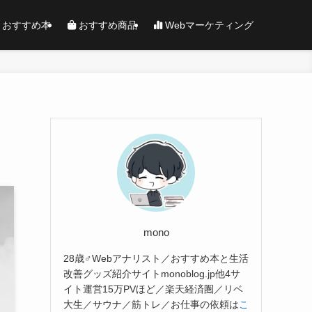
おすすめ本
おすすめ商品
Webマーケティング
mono
28歳♂Webアナリスト／おすすめ本と生活
改善グッズ紹介サイトmonoblog.jp他4サ
イト運営15万PVほど／楽天経済圏／リベ
大生／サウナ／筋トレ／お仕事の依頼は
こ