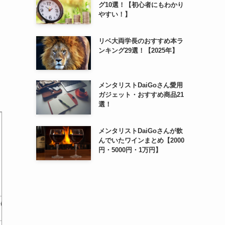
グ10選！【初心者にもわかり
やすい！】
リベ大両学長のおすすめ本ラ
ンキング29選！【2025年】
メンタリストDaiGoさん愛用
ガジェット・おすすめ商品21
選！
メンタリストDaiGoさんが飲
んでいたワインまとめ【2000
円・5000円・1万円】
手に
マンガと会話でわかる 事例
シンプルにわかる確定拠出年
効果的な
で学ぶ企業年金実務
金 (角川新書)
伝授 社