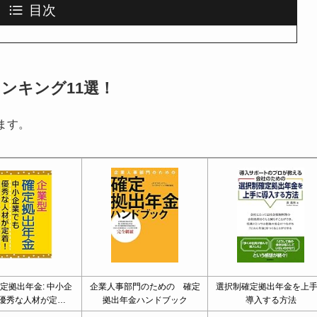
目次
ンキング11選！
ます。
定拠出年金: 中小企
企業人事部門のための 確定
選択制確定拠出年金を上
優秀な人材が定…
拠出年金ハンドブック
導入する方法