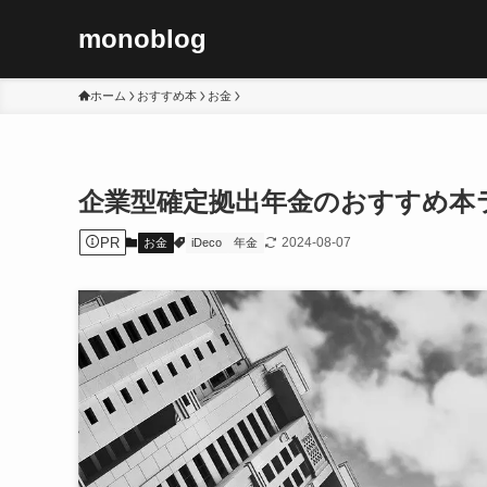
monoblog
ホーム
おすすめ本
お金
企業型確定拠出年金のおすすめ本ラ
PR
2024-08-07
お金
iDeco
年金