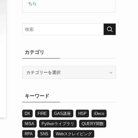
ちら
カテゴリ
カ
テ
ゴ
リ
キーワード
DX
FIRE
GAS講座
HSP
iDeco
NISA
Pythonライブラリ
QUERY関数
RPA
SNS
Webスクレイピング