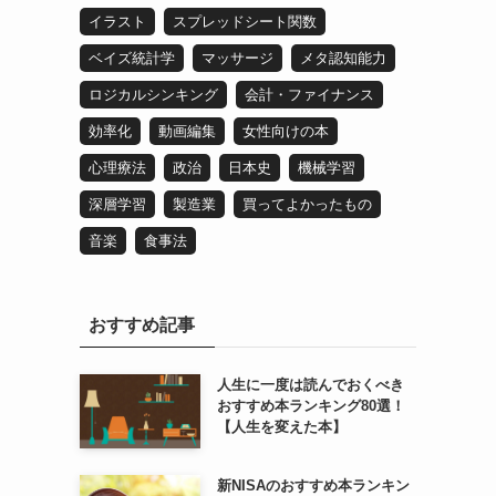
イラスト
スプレッドシート関数
ベイズ統計学
マッサージ
メタ認知能力
ロジカルシンキング
会計・ファイナンス
効率化
動画編集
女性向けの本
心理療法
政治
日本史
機械学習
深層学習
製造業
買ってよかったもの
音楽
食事法
おすすめ記事
人生に一度は読んでおくべき
おすすめ本ランキング80選！
【人生を変えた本】
新NISAのおすすめ本ランキン