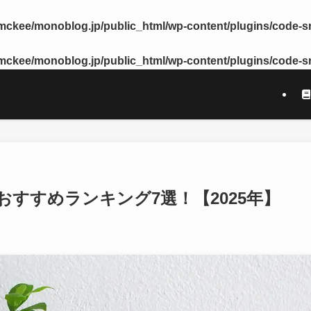
ckee/monoblog.jp/public_html/wp-content/plugins/code-sni
ckee/monoblog.jp/public_html/wp-content/plugins/code-sni
すすめランキング7選！【2025年】