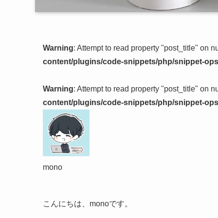
Warning
: Attempt to read property "post_title" on nu
content/plugins/code-snippets/php/snippet-ops.
Warning
: Attempt to read property "post_title" on nu
content/plugins/code-snippets/php/snippet-ops.
mono
こんにちは、monoです。