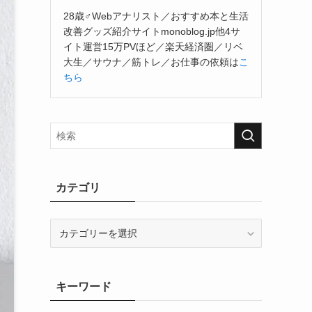
28歳♂Webアナリスト／おすすめ本と生活
改善グッズ紹介サイトmonoblog.jp他4サ
イト運営15万PVほど／楽天経済圏／リベ
大生／サウナ／筋トレ／お仕事の依頼は
こ
ちら
カテゴリ
カ
テ
ゴ
リ
キーワード