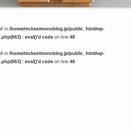
ll in
/home/mckee/monoblog.jp/public_html/wp-
php(663) : eval()'d code
on line
48
ll in
/home/mckee/monoblog.jp/public_html/wp-
php(663) : eval()'d code
on line
48