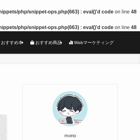
ppets/php/snippet-ops.php(663) : eval()'d code
on line
48
ppets/php/snippet-ops.php(663) : eval()'d code
on line
48
おすすめ本
おすすめ商品
Webマーケティング
mono