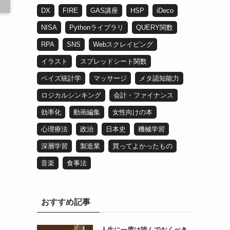
DX
FIRE
GAS講座
HSP
iDeco
NISA
Pythonライブラリ
QUERY関数
RPA
SNS
Webスクレイピング
イラスト
スプレッドシート関数
ベイズ統計学
マッサージ
メタ認知能力
ロジカルシンキング
会計・ファイナンス
効率化
動画編集
女性向けの本
心理療法
政治
日本史
機械学習
深層学習
製造業
買ってよかったもの
音楽
食事法
おすすめ記事
人生に一度は読んでおくべき