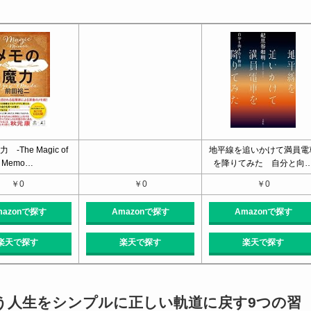
-The Magic of
地平線を追いかけて満員電
Memo…
を降りてみた 自分と向
￥0
￥0
￥0
mazonで探す
Amazonで探す
Amazonで探す
楽天で探す
楽天で探す
楽天で探す
う人生をシンプルに正しい軌道に戻す9つの習