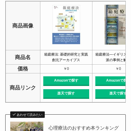
商品画像
箱庭療法: 基礎的研究と実践
箱庭療法―イギリス・
商品名
創元アーカイブス
派の事例と解釈
価格
￥0
￥0
Amazonで探す
Amazonで探す
商品リンク
楽天で探す
楽天で探す
あわせて読みたい
心理療法のおすすめ本ランキング