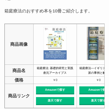
箱庭療法のおすすめ本を10冊ご紹介します。
商品画像
箱庭療法: 基礎的研究と実践
箱庭療法―イギリス・
商品名
創元アーカイブス
派の事例と解釈
価格
￥0
￥0
Amazonで探す
Amazonで探す
商品リンク
楽天で探す
楽天で探す