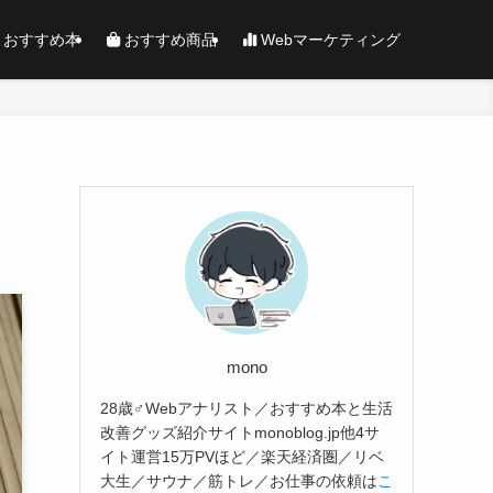
おすすめ本
おすすめ商品
Webマーケティング
mono
28歳♂Webアナリスト／おすすめ本と生活
改善グッズ紹介サイトmonoblog.jp他4サ
イト運営15万PVほど／楽天経済圏／リベ
大生／サウナ／筋トレ／お仕事の依頼は
こ