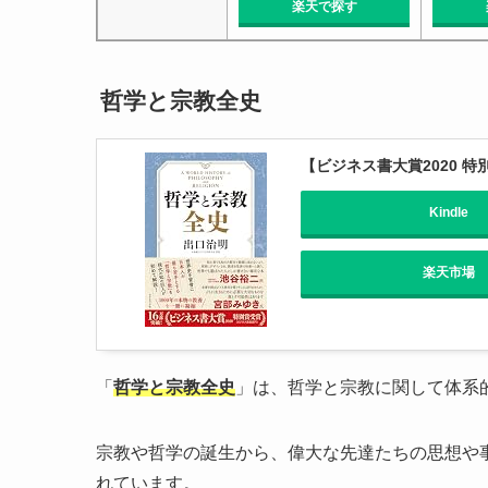
楽天で探す
哲学と宗教全史
【ビジネス書大賞2020 
Kindle
楽天市場
「
哲学と宗教全史
」は、哲学と宗教に関して体系
宗教や哲学の誕生から、偉大な先達たちの思想や
れています。