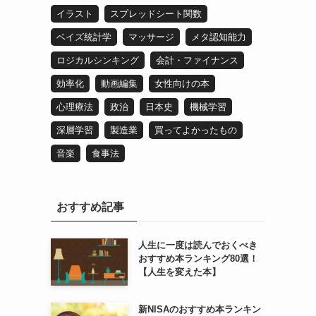
イラスト
スプレッドシート関数
ベイズ統計学
マッサージ
メタ認知能力
ロジカルシンキング
会計・ファイナンス
効率化
動画編集
女性向けの本
心理療法
政治
日本史
機械学習
深層学習
製造業
買ってよかったもの
音楽
食事法
おすすめ記事
人生に一度は読んでおくべき
おすすめ本ランキング80選！
【人生を変えた本】
新NISAのおすすめ本ランキン