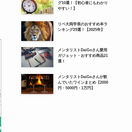
グ10選！【初心者にもわかり
やすい！】
リベ大両学長のおすすめ本ラ
ンキング29選！【2025年】
メンタリストDaiGoさん愛用
ガジェット・おすすめ商品21
選！
メンタリストDaiGoさんが飲
んでいたワインまとめ【2000
円・5000円・1万円】
史
働き方の哲学 360度の視点で
その悩み、哲学者がすでに答
愛とため
…
仕事を考える
えを出しています
￥0
￥0
Amazonで探す
Amazonで探す
A