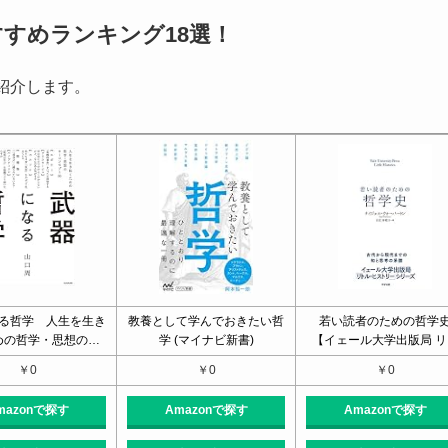
すめランキング18選！
紹介します。
る哲学 人生を生き
教養として学んでおきたい哲
若い読者のための哲学
めの哲学・思想の…
学 (マイナビ新書)
【イェール大学出版局 リ
￥0
￥0
￥0
mazonで探す
Amazonで探す
Amazonで探す