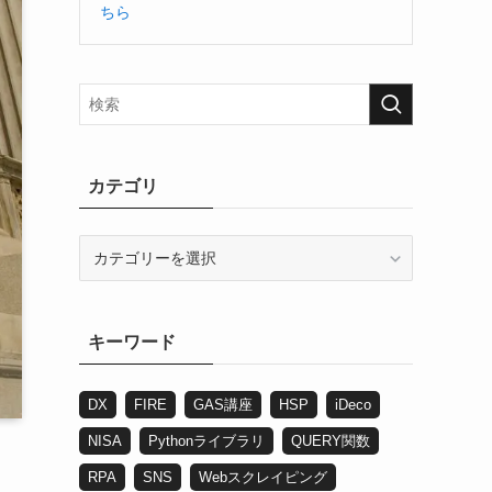
ちら
カテゴリ
カ
テ
ゴ
リ
キーワード
DX
FIRE
GAS講座
HSP
iDeco
NISA
Pythonライブラリ
QUERY関数
RPA
SNS
Webスクレイピング