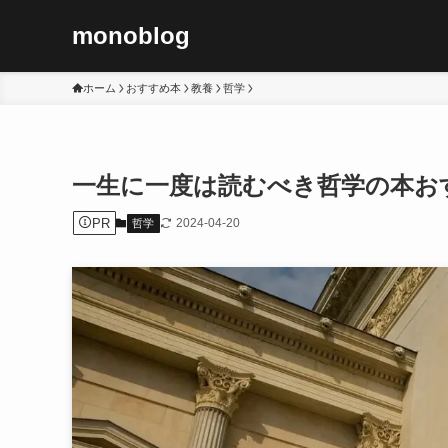
monoblog
ホーム
おすすめ本
教養
哲学
一生に一度は読むべき哲学の本おす
PR
2024-04-20
哲学