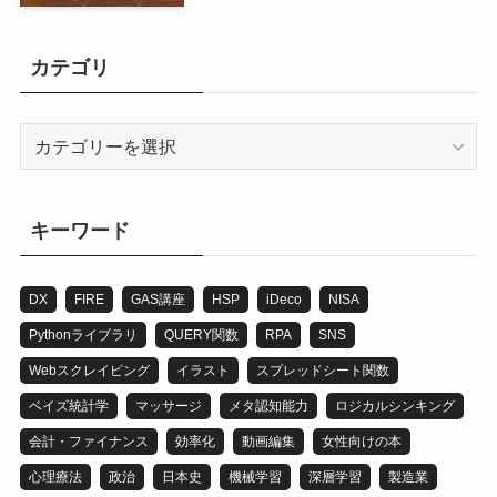
カテゴリ
カ
テ
ゴ
リ
キーワード
DX
FIRE
GAS講座
HSP
iDeco
NISA
Pythonライブラリ
QUERY関数
RPA
SNS
Webスクレイピング
イラスト
スプレッドシート関数
ベイズ統計学
マッサージ
メタ認知能力
ロジカルシンキング
会計・ファイナンス
効率化
動画編集
女性向けの本
心理療法
政治
日本史
機械学習
深層学習
製造業