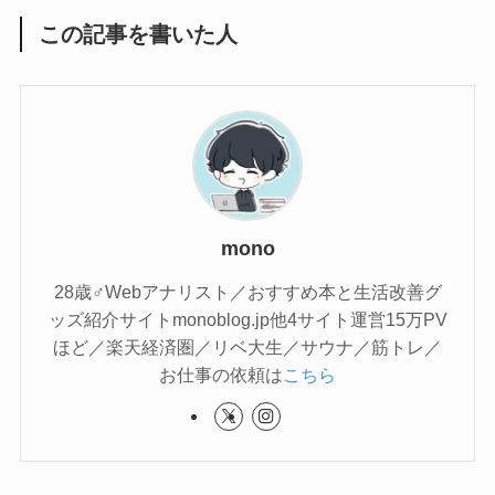
この記事を書いた人
mono
28歳♂Webアナリスト／おすすめ本と生活改善グ
ッズ紹介サイトmonoblog.jp他4サイト運営15万PV
ほど／楽天経済圏／リベ大生／サウナ／筋トレ／
お仕事の依頼は
こちら