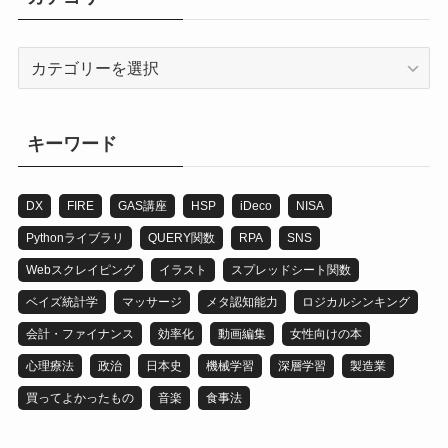
カ
テ
ゴ
リ
キーワード
DX
FIRE
GAS講座
HSP
iDeco
NISA
Pythonライブラリ
QUERY関数
RPA
SNS
Webスクレイピング
イラスト
スプレッドシート関数
ベイズ統計学
マッサージ
メタ認知能力
ロジカルシンキング
会計・ファイナンス
効率化
動画編集
女性向けの本
心理療法
政治
日本史
機械学習
深層学習
製造業
買ってよかったもの
音楽
食事法