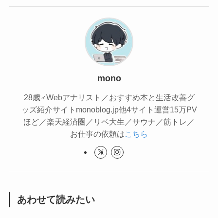
mono
28歳♂Webアナリスト／おすすめ本と生活改善グ
ッズ紹介サイトmonoblog.jp他4サイト運営15万PV
ほど／楽天経済圏／リベ大生／サウナ／筋トレ／
お仕事の依頼は
こちら
あわせて読みたい