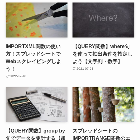
IMPORTXML関数の使い
【QUERY関数】where句
方！スプレッドシートで
を使って抽出条件を指定し
Webスクレイピングしよ
よう【文字列・数字】
う！
2021-07-23
2022-02-10
【QUERY関数】group by
スプレッドシートの
句でデータを集計する【超
IMPORTRANGE関数のエ